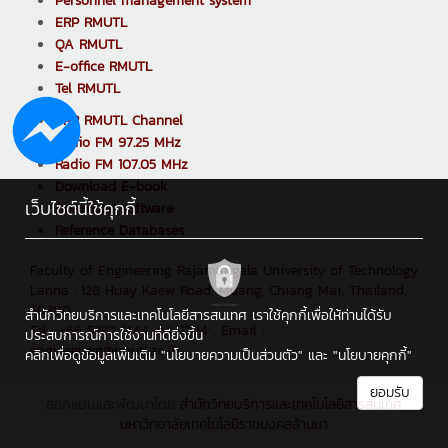
Personnel management system
ERP RMUTL
QA RMUTL
E-office RMUTL
Tel RMUTL
PPR RMUTL Channel
Radio FM 97.25 MHz
Radio FM 107.05 MHz
Download E-book
เว็บไซต์นี้ใช้คุกกี้
Download software
Reference Databases
Faculty of Engineering Rajamangala University of Technology
Lanna : 128 Huay Kaew Road, Muang, Chiang Mai, Thailand,
50300
สำนักวิทยบริการและเทคโนโลยีสารสนเทศ เราใช้คุกกี้เพื่อให้ท่านได้รับ
Tel : +66 5392 1444 ext. 1204 , Email :
ประสบการณ์การใช้งานที่ดียิ่งขึ้น
engineering@rmutl.ac.th
คลิกเพื่อดูข้อมูลเพิ่มเติม
"นโยบายความเป็นส่วนตัว"
และ
"นโยบายคุกกี้"
ยอมรับ
ออกแบบและพัฒนาโดย
สำนักวิทยบริการและเทคโนโลยีสารสนเทศ
มหาวิทยาลัยเทคโนโลยีราชมงคลล้านนา