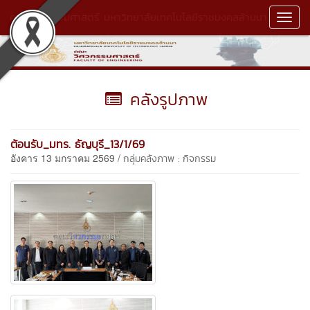
คณะวิศวกรรมศาสตร์ มหาวิทยาลัยเทคโนโลยีราชมงคลล้านนา
Toggl
Navig
คลังรูปภาพ
ต้อนรับ_มทร. ธัญบุรี_13/1/69
อังคาร 13 มกราคม 2569 /
กลุ่มคลังภาพ : กิจกรรม