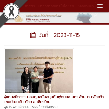
คณะวิศวกรรมศาสตร์ มหาวิทยาลัยเทคโนโลยีราชมงคลล้านนา
Toggl
Navig
วันที่ : 2023-11-15
ผู้แทนอธิการฯ มอบทุนสนับสนุนทีมฟุตบอล มทร.ล้านนา หลังคว้า
แชมป์เบนตัน ถ้วย ข เชียงใหม่
/
พุธ 15 พฤศจิกายน 2566
ข่าวกิจกรรม