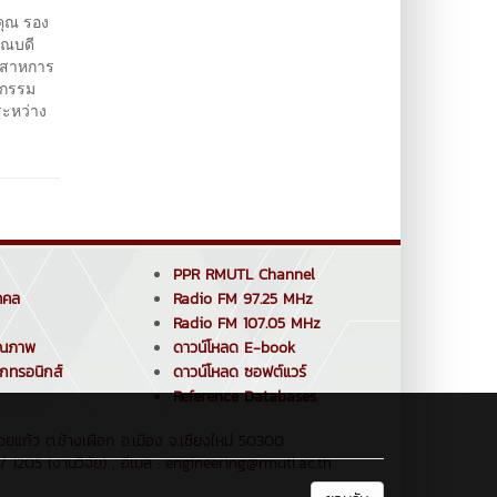
ุณ รอง
คณบดี
ุตสาหการ
ตกรรม
ระหว่าง
PPR RMUTL Channel
คคล
Radio FM 97.25 MHz
Radio FM 107.05 MHz
ุณภาพ
ดาวน์โหลด E-book
็กทรอนิกส์
ดาวน์โหลด ซอฟต์แวร์
Reference Databases
ยแก้ว ต.ช้างเผือก อ.เมือง จ.เชียงใหม่ 50300
 1205 (งานวิจัย) , อีเมล : engineering@rmutl.ac.th