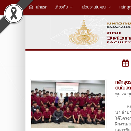
หน้าแรก
เกี่ยวกับ
หน่วยงานในคณะ
หลักสู
หลักสูต
ตนในสถ
พุธ 24 ก
หลักสู
นา ลำปา
ใต้โครง
ฝึกงาน/
กุมภาพัน