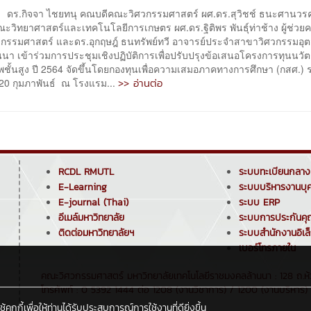
จา ไชยทนุ คณบดีคณะวิศวกรรมศาสตร์ ผศ.ดร.สุวิชช์ ธนะศานวรค
ะวิทยาศาสตร์และเทคโนโลยีการเกษตร ผศ.ดร.ฐิติพร พันธุ์ท่าช้าง ผู้ช่วย
กรรมศาสตร์ และดร.อุกฤษฎ์ ธนทรัพย์ทวี อาจารย์ประจำสาขาวิศวกรรมอ
นา เข้าร่วมการประชุมเชิงปฏิบัติการเพื่อปรับปรุงข้อเสนอโครงการทุนนวั
ชั้นสูง ปี 2564 จัดขึ้นโดยกองทุนเพื่อความเสมอภาคทางการศึกษา (กสศ.) 
>> อ่านต่อ
9-20 กุมภาพันธ์ ณ โรงแรม...
RCDL RMUTL
ระบบทะเบียนกลาง
E-Learning
ระบบบริหารงานบุ
E-journal (Thai)
ระบบ ERP
อีเมล์มหาวิทยาลัย
ระบบการประกันค
ติดต่อมหาวิทยาลัยฯ
ระบบสำนักงานอิเล
เบอร์โทรภายใน
คณะวิศวกรรมศาสตร์ มหาวิทยาลัยเทคโนโลยีราชมงคลล้านนา : 128 ถ.ห้ว
โทรศัพท์ : 0 5392 1444 ต่อ 1208 (งานวิชาการ) / 1200 (งานบริหาร) /
กกี้เพื่อให้ท่านได้รับประสบการณ์การใช้งานที่ดียิ่งขึ้น