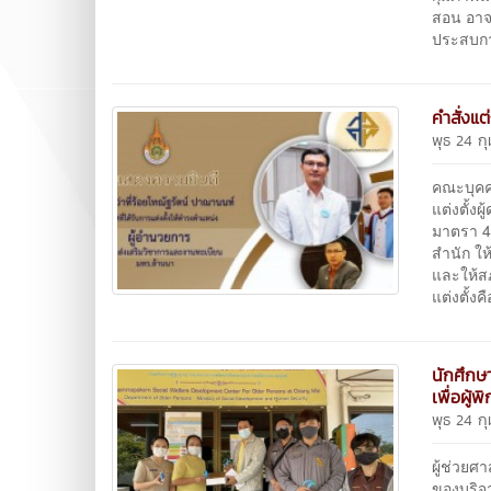
สอน อาจ
ประสบกา
คำสั่งแ
พุธ 24 ก
คณะบุคค
แต่งตั้
มาตรา 4
สำนัก ให
และให้สภ
แต่งตั้ง
นักศึก
เพื่อผู้พ
พุธ 24 ก
ผู้ช่วย
ของบริจา