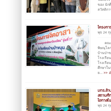
ของ นัก
สวัสดิกา
โครงการ
พุธ 24 ก
คณะวิศว
พิษณุโลก
บ้านป่า
โรงเรียน
โรงเรียน
ศึกษาใน
>> อ
ย...
มทร.ล้า
สถานศึก
โอกาสใน
พุธ 24 ก