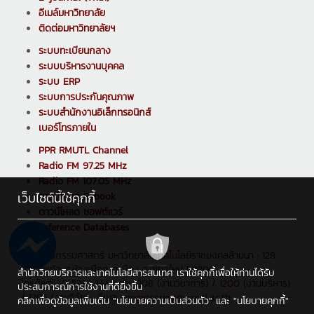
อีเมล์มหาวิทยาลัย
ติดต่อมหาวิทยาลัยฯ
ระบบทะเบียนกลาง
ระบบบริหารงานบุคคล
ระบบ ERP
ระบบการประกันคุณภาพ
ระบบสำนักงานอิเล็กทรอนิกส์
เบอร์โทรภายใน
PPR RMUTL Channel
Radio FM 97.25 MHz
Radio FM 107.05 MHz
เว็บไซต์นี้ใช้คุกกี้
ดาวน์โหลด E-book
ดาวน์โหลด ซอฟต์แวร์
Reference Databases
คณะวิศวกรรมศาสตร์ มหาวิทยาลัยเทคโนโลยีราชมงคลล้านนา : 128
ถ.ห้วยแก้ว ต.ช้างเผือก อ.เมือง จ.เชียงใหม่ 50300
สำนักวิทยบริการและเทคโนโลยีสารสนเทศ เราใช้คุกกี้เพื่อให้ท่านได้รับ
โทรศัพท์ : 0 5392 1444 ต่อ 1208 (งานวิชาการ) / 1200 (งานบริหาร)
ประสบการณ์การใช้งานที่ดียิ่งขึ้น
/ 1205 (งานวิจัย) , อีเมล : engineering@rmutl.ac.th
คลิกเพื่อดูข้อมูลเพิ่มเติม
"นโยบายความเป็นส่วนตัว"
และ
"นโยบายคุกกี้"