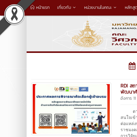
หน้าแรก
เกี่ยวกับ
หน่วยงานในคณะ
หลักสู
RDI สถา
พัฒนาศั
อังคาร 11
ตามที่ 
สนใจเข้
ต่อแหล่
ราชมงคล
การวิจั