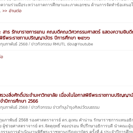
งความร่วมมือระหว่างภาคการศึกษาและภาคเอกชน ด้านการจัดทำข้อเสนอ
>> อ่านต่อ
..
น์ : สาร รักษาราชการแทน คณบดีคณะวิศวกรรมศาสตร์ แสดงความยินดี
 พิธีพระราชทานปริญญาบัตร ปีการศึกษา ๒๕๖๖
/
 กุมภาพันธ์ 2568
ข่าวกิจกรรม
RMUTL ช่อง@Youtube
่อ
สรวงสิ่งศักดิ์ประจำมหาวิทยาลัย เนื่องในโอกาสพิธีพระราชทานปริญญาบั
ระจำปีการศึกษา 2566
/
 กุมภาพันธ์ 2568
ข่าวกิจกรรม
ข่าวทำนุบำรุงศิลปวัฒนธรรม
11 กุมภาพันธ์ 2568 รองศาสตราจารย์ ดร.อุเทน คำน่าน รักษาราชการแทนอธิ
ย ผู้ช่วยศาสตราจารย์ ดร.จัตตุฤทธิ์ ทองปรอน ที่ปรึกษาอธิการบดี นำคณะผู้
รรมการดำเนินงานพิธีพระราชทานปริญญาบัตร ครั้งที่ 4 ประจำปีการศึก