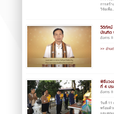
การสร้า
วิจัยเพื่อ.
วีดิทัศ
บัณฑิต
อังคาร 11
>> อ่านต
พิธีบวง
ที่ 4 ป
อังคาร 11
วันที่ 
พร้อมด้ว
และคณะก