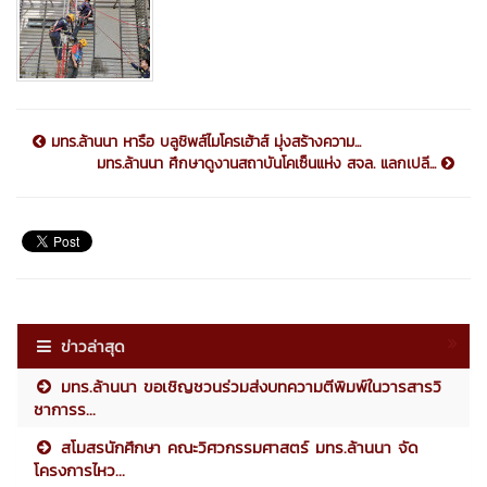
มทร.ล้านนา หารือ บลูชิพส์ไมโครเฮ้าส์ มุ่งสร้างความ...
มทร.ล้านนา ศึกษาดูงานสถาบันโคเซ็นแห่ง สจล. แลกเปลี...
ข่าวล่าสุด
มทร.ล้านนา ขอเชิญชวนร่วมส่งบทความตีพิมพ์ในวารสารวิ
ชาการร...
สโมสรนักศึกษา คณะวิศวกรรมศาสตร์ มทร.ล้านนา จัด
โครงการไหว...