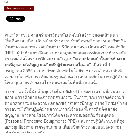
ใต้
ให้คะแนนบทความ
คณะวิศวกรรมศาสตร์ มหาวิทยาลัยเทคโนโลยีราชมงคลล้านนา
(พื้นที่ดอยสะเก็ด) เดินหน้าสร้างความร่วมมือทางวิชาการและวิชาชีพ
ร่วมกับภาคเอกชน โดยร่วมกับ บริษัท เนเชอรัล เอ็นเนอร์ยี เทค จำกัด
(NET) ผู้นำด้านการฝึกอบรมตามกฎหมายและการพัฒนาองค์กรระดับ
ประเทศ จัดโครงการฝึกอบรมหลักสูตร
"ความปลอดภัยในการทำงาน
บนที่สูงเสาส่งสัญญาณสำหรับผู้รับเหมาเอไอเอส"
เมื่อวันที่ 1
กรกฎาคม 2569 ณ มหาวิทยาลัยเทคโนโลยีราชมงคลล้านนา พื้นที่
ดอยสะเก็ด เพื่อยกระดับมาตรฐานด้านความปลอดภัยในการปฏิบัติงาน
ให้แก่บุคลากรสายงานโทรคมนาคมในพื้นที่ภาคเหนือ
การอบรมครั้งนี้นับเป็นจุดเริ่มต้น (Kick-off) ของความร่วมมือระหว่าง
สถาบันการศึกษาและภาคอุตสาหกรรม ในการบูรณาการองค์ความรู้
ด้านวิศวกรรมและความปลอดภัยเข้ากับการฝึกปฏิบัติจริง โดยผู้เข้ารับ
การอบรมได้ฝึกปฏิบัติผ่านสถานการณ์จำลอง ทั้งการติดตั้งเสาส่ง
สัญญาณ การสวมใส่อุปกรณ์คุ้มครองความปลอดภัยส่วนบุคคล
(Personal Protective Equipment : PPE) และการปฏิบัติงานบนที่สูง
อย่างถูกต้องตามมาตรฐานสากล เพื่อเสริมสร้างทักษะและลดความ
เสี่ยงในการทำงานจริง