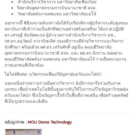
สำนักบริการวิชาการ มหาวิทยาลัยเชียงใหม่
วิทยาลัยอุตสาหกรรมการบินนานาชาติ สจล.
วิทยาลัยพลังงานทดแทน มหาวิทยาลัยแม่โจ้
นอกจากนี้ พิธีลงนามดังกล่าวยังได้รับเกียรติจากผู้บริหารระดับสูงของ
สถาบันภาคีเข้าร่วมเป็นสักขีพยานอย่างพร้อมเพรียง ได้แก่ ศ.ปฏิบัติ
ดร.เศรษฐ์ สัมภัตตะกุล ผู้อำนวยการสำนักบริการวิชาการ มช.,
รศ.ดร.อนุวัฒน์ จางวนิชเลิศ รองอธิการบดีฝ่ายวิชาการและกิจการ
นักศึกษา พร้อมด้วย ผศ.ดร.เสริมศักดิ์ อยู่เย็น คณบดีวิทยาลัย
อุตสาหกรรมการบินนานาชาติ สจล. และ ผศ.ดร.นิกราน หอมดวง
คณบดีวิทยาลัยพลังงานทดแทน มหาวิทยาลัยแม่โจ้ รวมถึงหน่วยงาน
ภาคเอกชนที่เกี่ยวข้อง
ไฮไลท์พิเศษ: นวัตกรรมเพื่อแก้ปัญหาฝุ่นควันและไฟป่า
นอกเหนือจากความร่วมมือทางวิชาการ ยังมีการหารือร่วมกับภาค
เอกชน เพื่อนำเทคโนโลยีขั้นสูงมาปรับใช้ในการแก้ไขปัญหาวิกฤตฝุ่น
ควันและไฟป่า ซึ่งเป็นปัญหาเรื้อรังในพื้นที่ภาคเหนือ เพื่อสร้างผลลัพธ์
ที่เป็นรูปธรรมและยั่งยืน
คลังรูปภาพ :
MOU Drone Technology