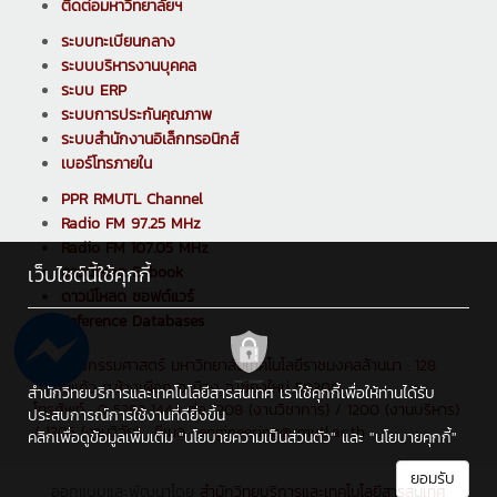
ติดต่อมหาวิทยาลัยฯ
ระบบทะเบียนกลาง
ระบบบริหารงานบุคคล
ระบบ ERP
ระบบการประกันคุณภาพ
ระบบสำนักงานอิเล็กทรอนิกส์
เบอร์โทรภายใน
PPR RMUTL Channel
Radio FM 97.25 MHz
Radio FM 107.05 MHz
เว็บไซต์นี้ใช้คุกกี้
ดาวน์โหลด E-book
ดาวน์โหลด ซอฟต์แวร์
Reference Databases
คณะวิศวกรรมศาสตร์ มหาวิทยาลัยเทคโนโลยีราชมงคลล้านนา : 128
ถ.ห้วยแก้ว ต.ช้างเผือก อ.เมือง จ.เชียงใหม่ 50300
สำนักวิทยบริการและเทคโนโลยีสารสนเทศ เราใช้คุกกี้เพื่อให้ท่านได้รับ
โทรศัพท์ : 0 5392 1444 ต่อ 1208 (งานวิชาการ) / 1200 (งานบริหาร)
ประสบการณ์การใช้งานที่ดียิ่งขึ้น
/ 1205 (งานวิจัย) , อีเมล : engineering@rmutl.ac.th
คลิกเพื่อดูข้อมูลเพิ่มเติม
"นโยบายความเป็นส่วนตัว"
และ
"นโยบายคุกกี้"
ยอมรับ
ออกแบบและพัฒนาโดย
สำนักวิทยบริการและเทคโนโลยีสารสนเทศ