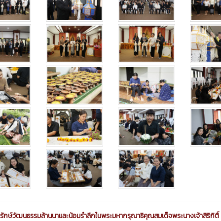
นุรักษ์วัฒนธรรมล้านนาและน้อมรำลึกในพระมหากรุณาธิคุณสมเด็จพระนางเจ้าสิริกิติ