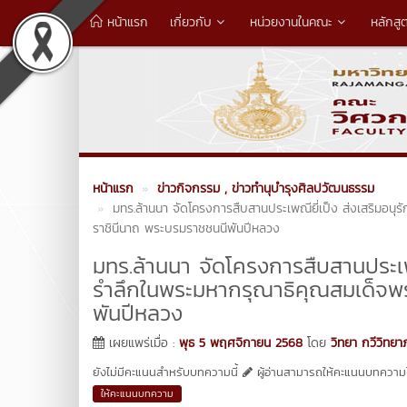
หน้าแรก
เกี่ยวกับ
หน่วยงานในคณะ
หลักสู
หน้าแรก
ข่าวกิจกรรม
, ข่าวทำนุบำรุงศิลปวัฒนธรรม
มทร.ล้านนา จัดโครงการสืบสานประเพณียี่เป็ง ส่งเสริมอนุ
ราชินีนาถ พระบรมราชชนนีพันปีหลวง
มทร.ล้านนา จัดโครงการสืบสานประเพณ
รำลึกในพระมหากรุณาธิคุณสมเด็จพระ
พันปีหลวง
เผยแพร่เมื่อ :
พุธ 5 พฤศจิกายน 2568
โดย
วิทยา กวีวิทยา
ยังไม่มีคะแนนสำหรับบทความนี้
ผู้อ่านสามารถให้คะแนนบทความได
ให้คะแนนบทความ