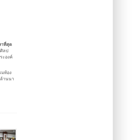
ที่สุด
งศิลป
ระองค์
รมท้อง
วล้านนา