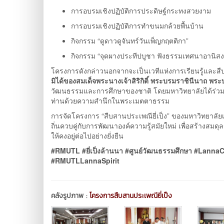
การอบรมเชิงปฏิบัติการประดิษฐ์กระทงสวยงาม
การอบรมเชิงปฏิบัติการทำขนมกล้วยพื้นบ้าน
กิจกรรม “ดูดาวดูจันทร์วันเพ็ญกฤตติกา”
กิจกรรม “จุดผางประทีปบูชา ฟังธรรมเทศนาอานิสงส
โครงการดังกล่าวนอกจากจะเป็นเวทีแห่งการเรียนรู้และสืบ
มิได้ของ
สมเด็จพระนางเจ้าสิริกิติ์ พระบรมราชินีนาถ พ
วัฒนธรรมและการศึกษาของชาติ โดยมหาวิทยาลัยได้ร่วมจ
ท่านด้วยความสำนึกในพระเมตตาธรรม
การจัดโครงการ “สืบสานประเพณียี่เป็ง” ของมหาวิทยาล
ถิ่นควบคู่กับการพัฒนาองค์ความรู้สมัยใหม่ เพื่อสร้า
ให้คงอยู่ต่อไปอย่างยั่งยืน
#RMUTL #ยี่เป็งล้านนา #ศูนย์วัฒนธรรมศึกษา #Lanna
#RMUTLLannaSpirit
คลังรูปภาพ :
โครงการสืบสานประเพณียี่เป็ง