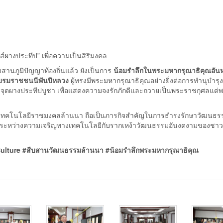
์ผางประทีป” เพื่อความเป็นสิริมงคล
สานภูมิปัญญาท้องถิ่นแล้ว ยังเป็นการ
น้อมรำลึกในพระมหากรุณาธิคุณอันหา
ระบรมราชชนนีพันปีหลวง
ผู้ทรงมีพระมหากรุณาธิคุณอย่างยิ่งต่อการทำนุบำรุ
ุดผางประทีปบูชา เพื่อแสดงความจงรักภักดีและถวายเป็นพระราชกุศลแด่พ
ัยเทคโนโลยีราชมงคลล้านนา ถือเป็นภารกิจสำคัญในการธำรงรักษาวัฒนธร
งสมดุลระหว่างความเจริญทางเทคโนโลยีกับรากเหง้าวัฒนธรรมอันงดงามของชา
Culture #สืบสานวัฒนธรรมล้านนา #น้อมรำลึกพระมหากรุณาธิคุณ