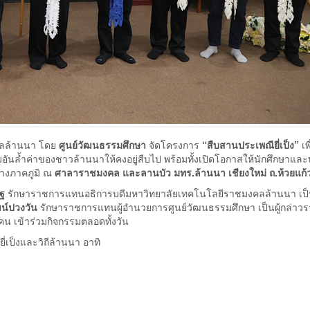
คลล้านนา โดย
ศูนย์วัฒนธรรมศึกษา
จัดโครงการ
“สืบสานประเพณียี่เป็ง”
เพื
มอันล้ำค่าของชาวล้านนาให้คงอยู่สืบไป พร้อมทั้งเปิดโอกาสให้นักศึกษาแล
ย่างภาคภูมิ ณ
ศาลาราชมงคล และลานบัว มทร.ล้านนา เชียงใหม่ ถ.ห้วยแก้
ิฐ
รักษาราชการแทนอธิการบดีมหาวิทยาลัยเทคโนโลยีราชมงคลล้านนา เป
น์ปวงวัน
รักษาราชการแทนผู้อำนวยการศูนย์วัฒนธรรมศึกษา เป็นผู้กล่าว
คน เข้าร่วมกิจกรรมตลอดทั้งวัน
เป็งและวิถีล้านนา อาทิ