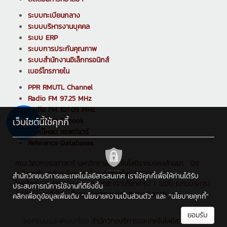
ระบบทะเบียนกลาง
ระบบบริหารงานบุคคล
ระบบ ERP
ระบบการประกันคุณภาพ
ระบบสำนักงานอิเล็กทรอนิกส์
เบอร์โทรภายใน
PPR RMUTL Channel
Radio FM 97.25 MHz
Radio FM 107.05 MHz
เว็บไซต์นี้ใช้คุกกี้
ดาวน์โหลด E-book
ดาวน์โหลด ซอฟต์แวร์
Reference Databases
คณะวิศวกรรมศาสตร์ มหาวิทยาลัยเทคโนโลยีราชมงคลล้านนา : 128
ถ.ห้วยแก้ว ต.ช้างเผือก อ.เมือง จ.เชียงใหม่ 50300
สำนักวิทยบริการและเทคโนโลยีสารสนเทศ เราใช้คุกกี้เพื่อให้ท่านได้รับ
โทรศัพท์ : 0 5392 1444 ต่อ 1208 (งานวิชาการ) / 1200 (งานบริหาร)
ประสบการณ์การใช้งานที่ดียิ่งขึ้น
/ 1205 (งานวิจัย) , อีเมล : engineering@rmutl.ac.th
คลิกเพื่อดูข้อมูลเพิ่มเติม
"นโยบายความเป็นส่วนตัว"
และ
"นโยบายคุกกี้"
ยอมรับ
ออกแบบและพัฒนาโดย
สำนักวิทยบริการและเทคโนโลยีสารสนเทศ