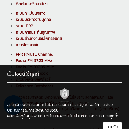
ติดต่อมหาวิทยาลัยฯ
ระบบทะเบียนกลาง
ระบบบริหารงานบุคคล
ระบบ ERP
ระบบการประกันคุณภาพ
ระบบสำนักงานอิเล็กทรอนิกส์
เบอร์โทรภายใน
PPR RMUTL Channel
Radio FM 97.25 MHz
Radio FM 107.05 MHz
เว็บไซต์นี้ใช้คุกกี้
ดาวน์โหลด E-book
ดาวน์โหลด ซอฟต์แวร์
Reference Databases
คณะวิศวกรรมศาสตร์ มหาวิทยาลัยเทคโนโลยีราชมงคลล้านนา : 128
ถ.ห้วยแก้ว ต.ช้างเผือก อ.เมือง จ.เชียงใหม่ 50300
สำนักวิทยบริการและเทคโนโลยีสารสนเทศ เราใช้คุกกี้เพื่อให้ท่านได้รับ
โทรศัพท์ : 0 5392 1444 ต่อ 1208 (งานวิชาการ) / 1200 (งานบริหาร)
ประสบการณ์การใช้งานที่ดียิ่งขึ้น
/ 1205 (งานวิจัย) , อีเมล : engineering@rmutl.ac.th
คลิกเพื่อดูข้อมูลเพิ่มเติม
"นโยบายความเป็นส่วนตัว"
และ
"นโยบายคุกกี้"
ยอมรับ