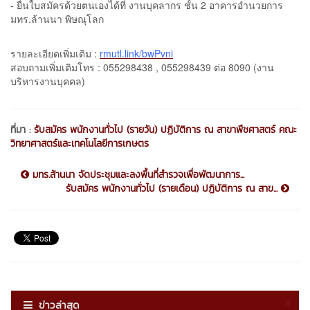
- ยื่นใบสมัครด้วยตนเองได้ที่ งานบุคลากร ชั้น 2 อาคารอำนวยการ
มทร.ล้านนา พิษณุโลก
รายละเอียดเพิ่มเติม :
rmutl.link/bwPvni
สอบถามเพิ่มเติมโทร : 055298438 , 055298439 ต่อ 8090 (งาน
บริหารงานบุคคล)
ที่มา :
รับสมัคร พนักงานทั่วไป (รายวัน) ปฏิบัติการ ณ สาขาพืชศาสตร์ คณะ
วิทยาศาสตร์และเทคโนโลยีการเกษตร
มทร.ล้านนา จัดประชุมและลงพื้นที่สำรวจเพื่อพัฒนาการ...
รับสมัคร พนักงานทั่วไป (รายเดือน) ปฏิบัติการ ณ สาข...
ข่าวล่าสุด