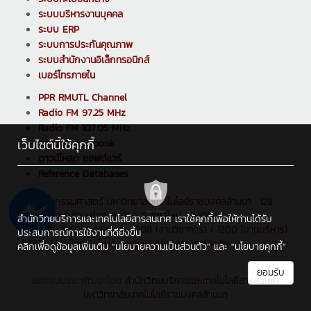
ระบบบริหารงานบุคคล
ระบบ ERP
ระบบการประกันคุณภาพ
ระบบสำนักงานอิเล็กทรอนิกส์
เบอร์โทรภายใน
PPR RMUTL Channel
Radio FM 97.25 MHz
Radio FM 107.05 MHz
เว็บไซต์นี้ใช้คุกกี้
ดาวน์โหลด E-book
ดาวน์โหลด ซอฟต์แวร์
Reference Databases
คณะวิศวกรรมศาสตร์ มหาวิทยาลัยเทคโนโลยีราชมงคลล้านนา : 128
ถ.ห้วยแก้ว ต.ช้างเผือก อ.เมือง จ.เชียงใหม่ 50300
สำนักวิทยบริการและเทคโนโลยีสารสนเทศ เราใช้คุกกี้เพื่อให้ท่านได้รับ
โทรศัพท์ : 0 5392 1444 ต่อ 1208 (งานวิชาการ) / 1200 (งานบริหาร)
ประสบการณ์การใช้งานที่ดียิ่งขึ้น
/ 1205 (งานวิจัย) , อีเมล : engineering@rmutl.ac.th
คลิกเพื่อดูข้อมูลเพิ่มเติม
"นโยบายความเป็นส่วนตัว"
และ
"นโยบายคุกกี้"
ยอมรับ
ออกแบบและพัฒนาโดย
สำนักวิทยบริการและเทคโนโลยีสารสนเทศ
มหาวิทยาลัยเทคโนโลยีราชมงคลล้านนา