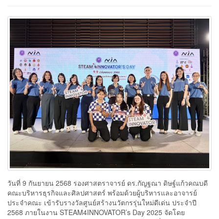
วันที่ 9 กันยายน 2568 รองศาสตราจารย์ ดร.กัญฐณา ดิษฐ์แก้วคณบดี
คณะบริหารธุรกิจและศิลปศาสตร์ พร้อมด้วยผู้บริหารและอาจารย์
ประจำคณะ เข้ารับรางวัลศูนย์สร้างนวัตกรรุ่นใหม่ดีเด่น ประจำปี
2568 ภายในงาน STEAM4INNOVATOR’s Day 2025 จัดโดย