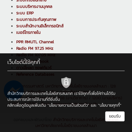
ระบบทะเบียนกลาง
ระบบบริหารงานบุคคล
ระบบ ERP
ระบบการประกันคุณภาพ
ระบบสำนักงานอิเล็กทรอนิกส์
เบอร์โทรภายใน
PPR RMUTL Channel
Radio FM 97.25 MHz
Radio FM 107.05 MHz
เว็บไซต์นี้ใช้คุกกี้
ดาวน์โหลด E-book
ดาวน์โหลด ซอฟต์แวร์
Reference Databases
คณะวิศวกรรมศาสตร์ มหาวิทยาลัยเทคโนโลยีราชมงคลล้านนา : 128
ถ.ห้วยแก้ว ต.ช้างเผือก อ.เมือง จ.เชียงใหม่ 50300
สำนักวิทยบริการและเทคโนโลยีสารสนเทศ เราใช้คุกกี้เพื่อให้ท่านได้รับ
โทรศัพท์ : 0 5392 1444 ต่อ 1208 (งานวิชาการ) / 1200 (งานบริหาร)
ประสบการณ์การใช้งานที่ดียิ่งขึ้น
/ 1205 (งานวิจัย) , อีเมล : engineering@rmutl.ac.th
คลิกเพื่อดูข้อมูลเพิ่มเติม
"นโยบายความเป็นส่วนตัว"
และ
"นโยบายคุกกี้"
ยอมรับ
ออกแบบและพัฒนาโดย
สำนักวิทยบริการและเทคโนโลยีสารสนเทศ
มหาวิทยาลัยเทคโนโลยีราชมงคลล้านนา