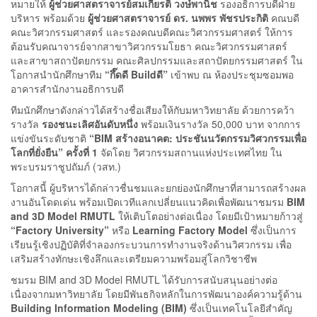
หมายให้
ผู้ช่วยศาสตราจารย์สมเกียรติ วงษ์พานิช
รองอธิการบดีฝ่าย
บริหาร พร้อมด้วย
ผู้ช่วยศาสตราจารย์ ดร. นพพร พัชรประกิติ
คณบดี
คณะวิศวกรรมศาสตร์ และรองคณบดีคณะวิศวกรรมศาสตร์ ให้การ
ต้อนรับคณาจารย์จากสาขาวิศวกรรมโยธา คณะวิศวกรรมศาสตร์
และสาขาสถาปัตยกรรม คณะศิลปกรรมและสถาปัตยกรรมศาสตร์ ใน
โอกาสนำนักศึกษาทีม
“กึ๊ดดี Buildดี”
เข้าพบ ณ ห้องประชุมซอมพอ
อาคารสำนักงานอธิการบดี
ทีมนักศึกษาดังกล่าวได้สร้างชื่อเสียงให้กับมหาวิทยาลัย ด้วยการคว้า
รางวัล
รองชนะเลิศอันดับหนึ่ง
พร้อมเงินรางวัล 50,000 บาท จากการ
แข่งขันระดับชาติ
“BIM สร้างอนาคต: ประชันนวัตกรรมวิศวกรรมเพื่อ
โลกที่ยั่งยืน” ครั้งที่ 1
จัดโดย วิศวกรรมสถานแห่งประเทศไทย ใน
พระบรมราชูปถัมภ์ (วสท.)
โอกาสนี้ ผู้บริหารได้กล่าวชื่นชมและยกย่องนักศึกษาที่สามารถสร้างผล
งานอันโดดเด่น พร้อมเปิดเวทีแลกเปลี่ยนแนวคิดเพื่อพัฒนาชมรม
BIM
and 3D Model RMUTL
ให้เติบโตอย่างต่อเนื่อง โดยมีเป้าหมายก้าวสู่
“Factory University”
หรือ
Learning Factory Model
ซึ่งเป็นการ
เรียนรู้เชิงปฏิบัติที่จำลองกระบวนการทำงานจริงด้านวิศวกรรม เพื่อ
เสริมสร้างทักษะเชิงลึกและเตรียมความพร้อมสู่โลกวิชาชีพ
ชมรม BIM and 3D Model RMUTL ได้รับการสนับสนุนอย่างต่อ
เนื่องจากมหาวิทยาลัย โดยมีพันธกิจหลักในการพัฒนาองค์ความรู้ด้าน
Building Information Modeling (BIM)
ซึ่งเป็นเทคโนโลยีสำคัญ