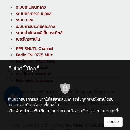
ระบบทะเบียนกลาง
ระบบบริหารงานบุคคล
ระบบ ERP
ระบบการประกันคุณภาพ
ระบบสำนักงานอิเล็กทรอนิกส์
เบอร์โทรภายใน
PPR RMUTL Channel
Radio FM 97.25 MHz
Radio FM 107.05 MHz
เว็บไซต์นี้ใช้คุกกี้
ดาวน์โหลด E-book
ดาวน์โหลด ซอฟต์แวร์
Reference Databases
คณะวิศวกรรมศาสตร์ มหาวิทยาลัยเทคโนโลยีราชมงคลล้านนา : 128
ถ.ห้วยแก้ว ต.ช้างเผือก อ.เมือง จ.เชียงใหม่ 50300
สำนักวิทยบริการและเทคโนโลยีสารสนเทศ เราใช้คุกกี้เพื่อให้ท่านได้รับ
โทรศัพท์ : 0 5392 1444 ต่อ 1208 (งานวิชาการ) / 1200 (งานบริหาร)
ประสบการณ์การใช้งานที่ดียิ่งขึ้น
/ 1205 (งานวิจัย) , อีเมล : engineering@rmutl.ac.th
คลิกเพื่อดูข้อมูลเพิ่มเติม
"นโยบายความเป็นส่วนตัว"
และ
"นโยบายคุกกี้"
ยอมรับ
ออกแบบและพัฒนาโดย
สำนักวิทยบริการและเทคโนโลยีสารสนเทศ