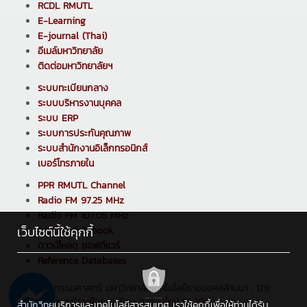
RCDL RMUTL
E-Learning
E-journal (Thai)
อีเมล์มหาวิทยาลัย
ติดต่อมหาวิทยาลัยฯ
ระบบทะเบียนกลาง
ระบบบริหารงานบุคคล
ระบบ ERP
ระบบการประกันคุณภาพ
ระบบสำนักงานอิเล็กทรอนิกส์
เบอร์โทรภายใน
PPR RMUTL Channel
Radio FM 97.25 MHz
Radio FM 107.05 MHz
เว็บไซต์นี้ใช้คุกกี้
ดาวน์โหลด E-book
ดาวน์โหลด ซอฟต์แวร์
Reference Databases
คณะวิศวกรรมศาสตร์ มหาวิทยาลัยเทคโนโลยีราชมงคลล้านนา : 128
ถ.ห้วยแก้ว ต.ช้างเผือก อ.เมือง จ.เชียงใหม่ 50300
สำนักวิทยบริการและเทคโนโลยีสารสนเทศ เราใช้คุกกี้เพื่อให้ท่านได้รับ