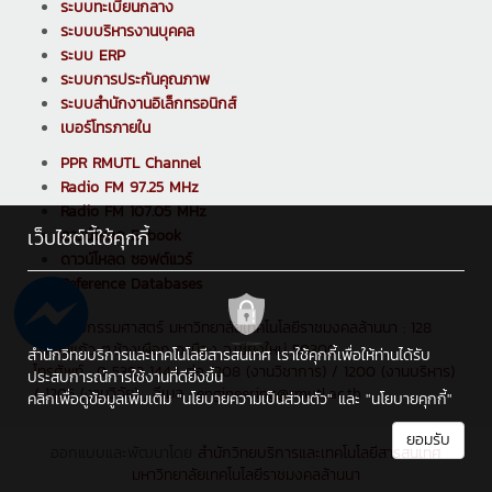
ระบบทะเบียนกลาง
ระบบบริหารงานบุคคล
ระบบ ERP
ระบบการประกันคุณภาพ
ระบบสำนักงานอิเล็กทรอนิกส์
เบอร์โทรภายใน
PPR RMUTL Channel
Radio FM 97.25 MHz
Radio FM 107.05 MHz
เว็บไซต์นี้ใช้คุกกี้
ดาวน์โหลด E-book
ดาวน์โหลด ซอฟต์แวร์
Reference Databases
คณะวิศวกรรมศาสตร์ มหาวิทยาลัยเทคโนโลยีราชมงคลล้านนา : 128
ถ.ห้วยแก้ว ต.ช้างเผือก อ.เมือง จ.เชียงใหม่ 50300
สำนักวิทยบริการและเทคโนโลยีสารสนเทศ เราใช้คุกกี้เพื่อให้ท่านได้รับ
โทรศัพท์ : 0 5392 1444 ต่อ 1208 (งานวิชาการ) / 1200 (งานบริหาร)
ประสบการณ์การใช้งานที่ดียิ่งขึ้น
/ 1205 (งานวิจัย) , อีเมล : engineering@rmutl.ac.th
คลิกเพื่อดูข้อมูลเพิ่มเติม
"นโยบายความเป็นส่วนตัว"
และ
"นโยบายคุกกี้"
ยอมรับ
ออกแบบและพัฒนาโดย
สำนักวิทยบริการและเทคโนโลยีสารสนเทศ
มหาวิทยาลัยเทคโนโลยีราชมงคลล้านนา