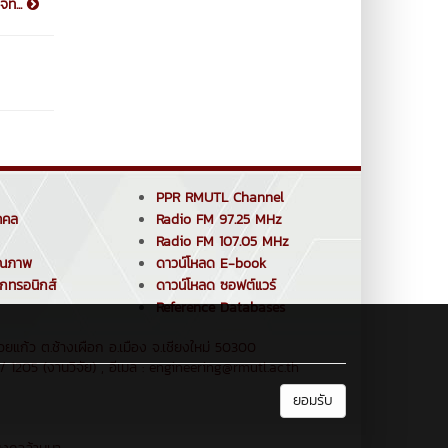
ทั...
PPR RMUTL Channel
คคล
Radio FM 97.25 MHz
Radio FM 107.05 MHz
ุณภาพ
ดาวน์โหลด E-book
็กทรอนิกส์
ดาวน์โหลด ซอฟต์แวร์
Reference Databases
ยแก้ว ต.ช้างเผือก อ.เมือง จ.เชียงใหม่ 50300
 1205 (งานวิจัย) , อีเมล : engineering@rmutl.ac.th
ยอมรับ