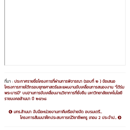
ที่มา :
ประกาศรายชื่อโครงการที่ผ่านการพิจารณา (รอบที่ ๒ ) ข้อเสนอ
โครงการภายใต้กรอบยุทธศาสตร์และแผนงานขับเคลื่อนการสนองงาน “ใต้ร่ม
พระบารมี” บนฐานการขับเคลื่อนงานวิชาการที่ยั่งยืน มหาวิทยาลัยเทคโนโลยี
ราชมงคลล้านนา ปี ๒๕๖๘
มทร.ล้านนา จับมือหน่วยงานภาคีเครือข่ายจัด อบรมเตรี...
โครงการสัมมนาฝึกประสบการณ์วิชาชีพครู เทอม 2 ประจำป...