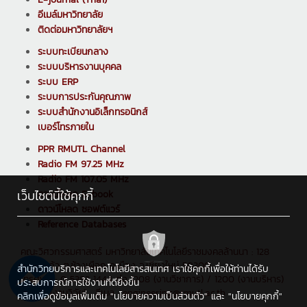
อีเมล์มหาวิทยาลัย
ติดต่อมหาวิทยาลัยฯ
ระบบทะเบียนกลาง
ระบบบริหารงานบุคคล
ระบบ ERP
ระบบการประกันคุณภาพ
ระบบสำนักงานอิเล็กทรอนิกส์
เบอร์โทรภายใน
PPR RMUTL Channel
Radio FM 97.25 MHz
Radio FM 107.05 MHz
เว็บไซต์นี้ใช้คุกกี้
ดาวน์โหลด E-book
ดาวน์โหลด ซอฟต์แวร์
Reference Databases
คณะวิศวกรรมศาสตร์ มหาวิทยาลัยเทคโนโลยีราชมงคลล้านนา : 128
ถ.ห้วยแก้ว ต.ช้างเผือก อ.เมือง จ.เชียงใหม่ 50300
สำนักวิทยบริการและเทคโนโลยีสารสนเทศ เราใช้คุกกี้เพื่อให้ท่านได้รับ
โทรศัพท์ : 0 5392 1444 ต่อ 1208 (งานวิชาการ) / 1200 (งานบริหาร)
ประสบการณ์การใช้งานที่ดียิ่งขึ้น
/ 1205 (งานวิจัย) , อีเมล : engineering@rmutl.ac.th
คลิกเพื่อดูข้อมูลเพิ่มเติม
"นโยบายความเป็นส่วนตัว"
และ
"นโยบายคุกกี้"